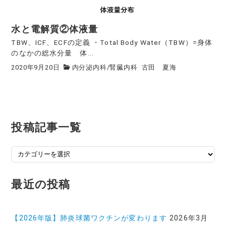
水と電解質②体液量
TBW、ICF、ECFの定義 ・Total Body Water（TBW）=身体
のなかの総水分量 体...
2020年9月20日
内分泌内科
/
腎臓内科
古田 夏海
投稿記事一覧
投
稿
記
最近の投稿
事
一
覧
【2026年版】肺炎球菌ワクチンが変わります
2026年3月