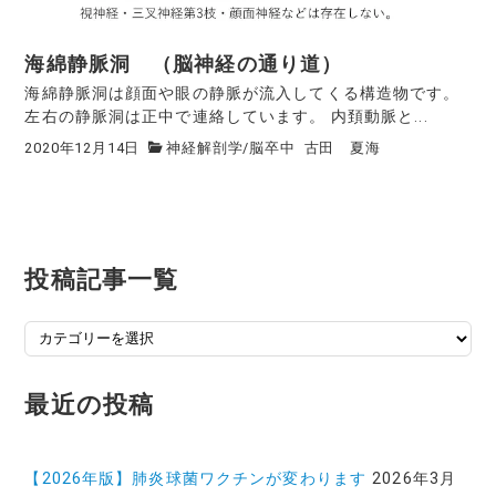
海綿静脈洞 （脳神経の通り道）
海綿静脈洞は顔面や眼の静脈が流入してくる構造物です。
左右の静脈洞は正中で連絡しています。 内頚動脈と...
2020年12月14日
神経解剖学
/
脳卒中
古田 夏海
投稿記事一覧
投
稿
記
最近の投稿
事
一
覧
【2026年版】肺炎球菌ワクチンが変わります
2026年3月