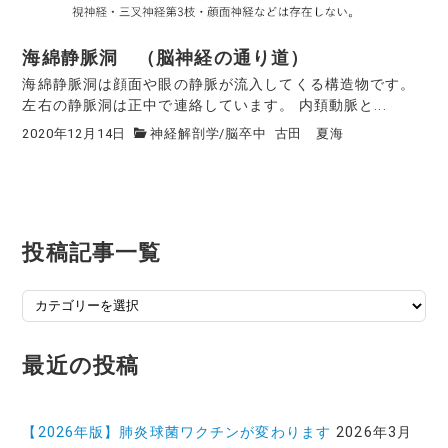
海綿静脈洞 （脳神経の通り道）
海綿静脈洞は顔面や眼の静脈が流入してくる構造物です。
左右の静脈洞は正中で連絡しています。 内頚動脈と...
2020年12月14日
神経解剖学
/
脳卒中
古田 夏海
投稿記事一覧
投
稿
記
最近の投稿
事
一
覧
【2026年版】肺炎球菌ワクチンが変わります
2026年3月