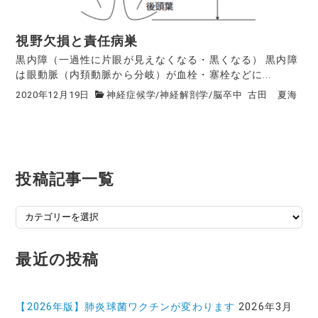
視野欠損と責任病巣
黒内障（一過性に片眼が見えなくなる・黒くなる） 黒内障
は眼動脈（内頚動脈から分岐）が血栓・塞栓などに...
2020年12月19日
神経症候学
/
神経解剖学
/
脳卒中
古田 夏海
投稿記事一覧
投
稿
記
最近の投稿
事
一
覧
【2026年版】肺炎球菌ワクチンが変わります
2026年3月