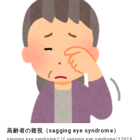
高齢者の複視（sagging eye syndrome）
sagging eye syndromeとは sagging eye syndromeは2013