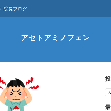
 院長ブログ
アセトアミノフェン
投
投
稿
記
最
事