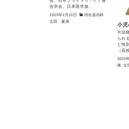
会、日本プライマリ・ケア連
合学会、日本医学放...
2025年2月22日
消化器内科
古田 夏海
小児
片頭
られ
と性
（高校
2020
痛
古