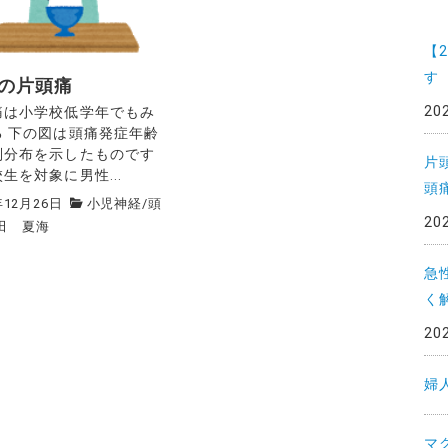
一
覧
【
す
の片頭痛
20
痛は小学校低学年でもみ
る 下の図は頭痛発症年齢
別分布を示したものです
片
生を対象に男性...
頭
年12月26日
小児神経
/
頭
20
田 夏海
急
く
20
婦
マ