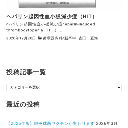
ヘパリン起因性血小板減少症（HIT）
ヘパリン起因性血小板減少症heparin-induced
thrombocytopenia（HIT）...
2020年12月20日
循環器内科
/
脳卒中
古田 夏海
投稿記事一覧
投
稿
記
最近の投稿
事
一
覧
【2026年版】肺炎球菌ワクチンが変わります
2026年3月