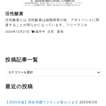
活性酸素
活性酸素とは 活性酸素は細胞障害の他、アポトーシスに関
連することが明らかになっています。フリーラジカ...
2020年12月21日
脳卒中
古田 夏海
投稿記事一覧
投
稿
記
最近の投稿
事
一
覧
【2026年版】肺炎球菌ワクチンが変わります
2026年3月