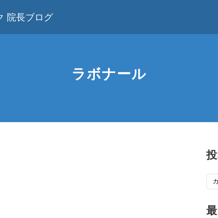
 院長ブログ
ラボナール
投
投
稿
記
最
事