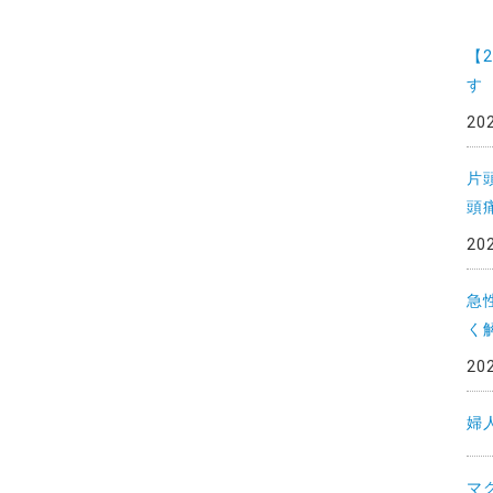
一
覧
【
す
20
片
頭
20
急
く
20
婦
マ