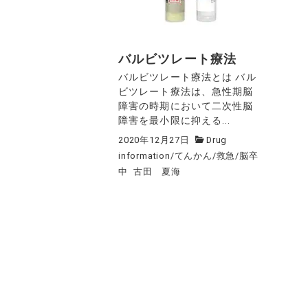
バルビツレート療法
バルビツレート療法とは バル
ビツレート療法は、急性期脳
障害の時期において二次性脳
障害を最小限に抑える...
2020年12月27日
Drug
information
/
てんかん
/
救急
/
脳卒
中
古田 夏海