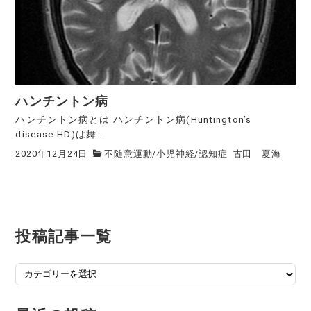
ハンチントン病
ハンチントン病とは ハンチントン病(Huntington’s
disease:HD)は舞...
2020年12月24日
不随意運動
/
小児神経
/
認知症
古田 夏海
投稿記事一覧
投
稿
記