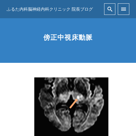
ふるた内科脳神経内科クリニック 院長ブログ
傍正中視床動脈