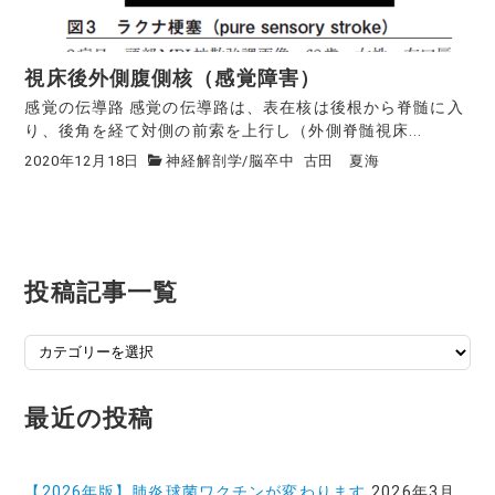
視床後外側腹側核（感覚障害）
感覚の伝導路 感覚の伝導路は、表在核は後根から脊髄に入
り、後角を経て対側の前索を上行し（外側脊髄視床...
2020年12月18日
神経解剖学
/
脳卒中
古田 夏海
投稿記事一覧
投
稿
記
最近の投稿
事
一
覧
【2026年版】肺炎球菌ワクチンが変わります
2026年3月