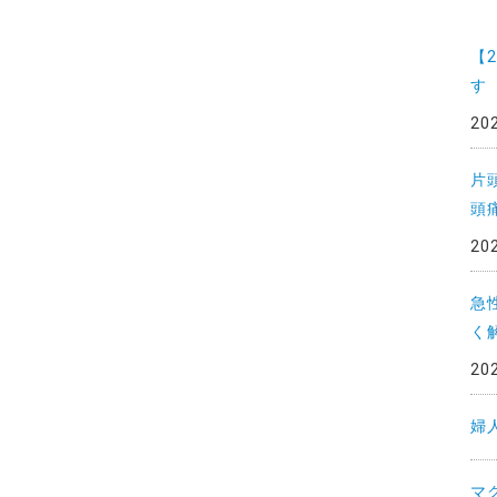
一
覧
【
す
20
片
頭
20
急
く
20
婦
マ