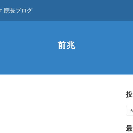
 院長ブログ
前兆
投
投
稿
記
最
事