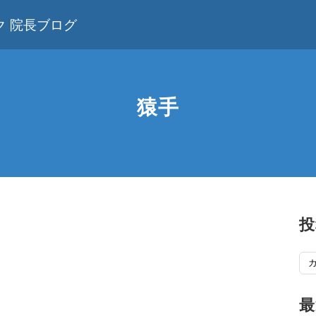
 院長ブログ
猿手
投
投
稿
記
最
事