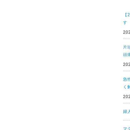
一
覧
【
す
20
片
頭
20
急
く
20
婦
マ