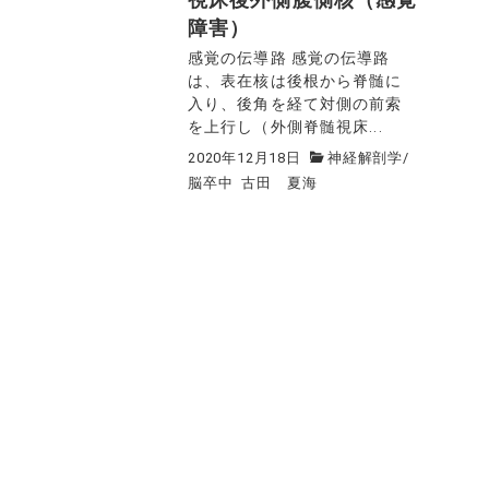
視床後外側腹側核（感覚
障害）
感覚の伝導路 感覚の伝導路
は、表在核は後根から脊髄に
入り、後角を経て対側の前索
を上行し（外側脊髄視床...
2020年12月18日
神経解剖学
/
脳卒中
古田 夏海