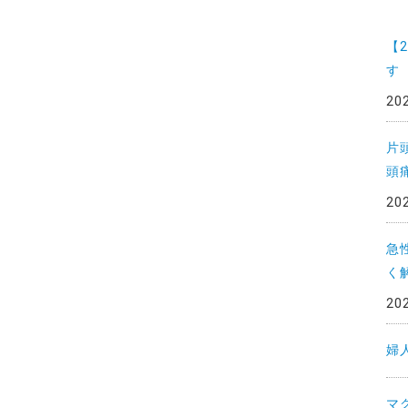
一
覧
【
す
20
片
頭
20
急
く
20
婦
マ