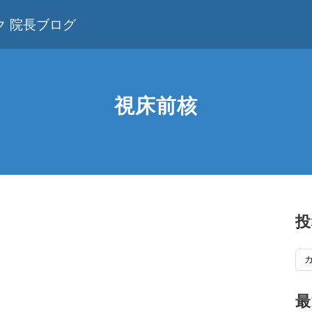
 院長ブログ
視床前核
投
投
稿
記
最
事