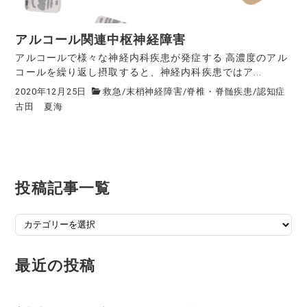
アルコール関連中枢神経障害
アルコールで様々な神経内科疾患が発症する 高濃度のアル
コールを繰り返し摂取すると、神経内科疾患ではア...
2020年12月25日
救急
/
末梢神経障害
/
脊椎・脊髄疾患
/
認知症
古田 夏海
投稿記事一覧
投
稿
記
最近の投稿
事
一