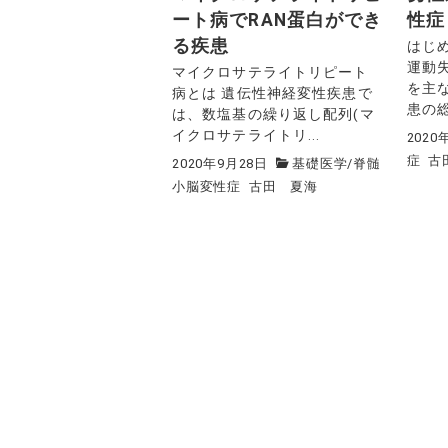
ート病でRAN蛋白ができ
性症
る疾患
はじめ
運動
マイクロサテライトリピート
を主
病とは 遺伝性神経変性疾患で
患の総
は、数塩基の繰り返し配列(マ
イクロサテライトリ...
2020
症
古
2020年9月28日
基礎医学
/
脊髄
小脳変性症
古田 夏海