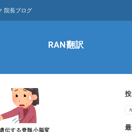
 院長ブログ
RAN翻訳
投
投
稿
記
最
遺伝する脊髄小脳変
事