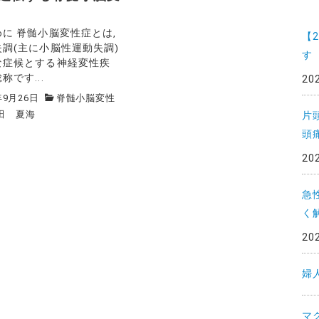
一
に 脊髄小脳変性症とは,
覧
【
失調(主に小脳性運動失調)
す
な症候とする神経変性疾
称です...
20
年9月26日
脊髄小脳変性
田 夏海
片
頭
20
急
く
20
婦
マ