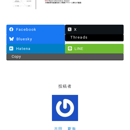
Facebook
X
Threads
Bluesky
Hatena
LINE
Copy
投稿者
古田 夏海