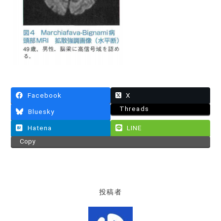
Facebook
X
Threads
Bluesky
Hatena
LINE
Copy
投稿者