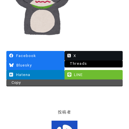
Facebook
X
Threads
Bluesky
Hatena
LINE
Copy
投稿者