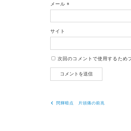
メール
※
サイト
次回のコメントで使用するため
投
閃輝暗点 片頭痛の前兆
稿
ナ