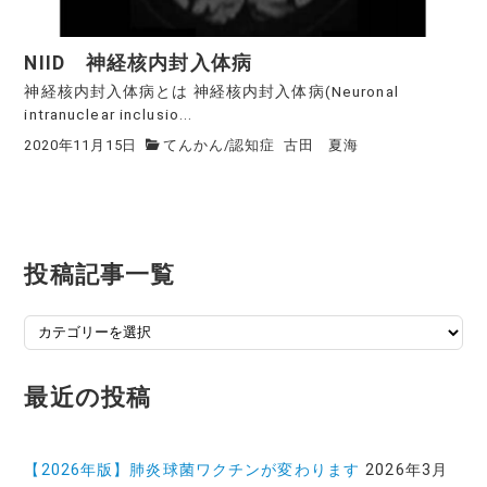
NIID 神経核内封入体病
神経核内封入体病とは 神経核内封入体病(Neuronal
intranuclear inclusio...
2020年11月15日
てんかん
/
認知症
古田 夏海
投稿記事一覧
投
稿
記
最近の投稿
事
一
覧
【2026年版】肺炎球菌ワクチンが変わります
2026年3月