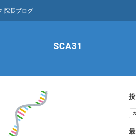
 院長ブログ
SCA31
投
投
稿
記
最
事