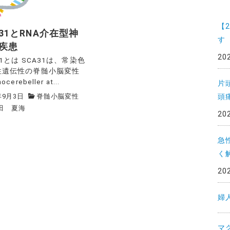
一
覧
【
A31とRNA介在型神
す
疾患
20
31とは SCA31は、常染色
性遺伝性の脊髄小脳変性
ocerebeller at...
片
頭
年9月3日
脊髄小脳変性
田 夏海
20
急
く
20
婦
マ