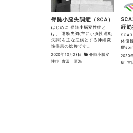
SC
脊髄小脳失調症（SCA）
経筋
はじめに 脊髄小脳変性症と
は、 運動失調(主に小脳性運動
SCA
失調)を主な症候とする神経変
体優
性疾患の総称です...
症spin
2020年10月23日
脊髄小脳変
2020
性症
古田 夏海
症
古